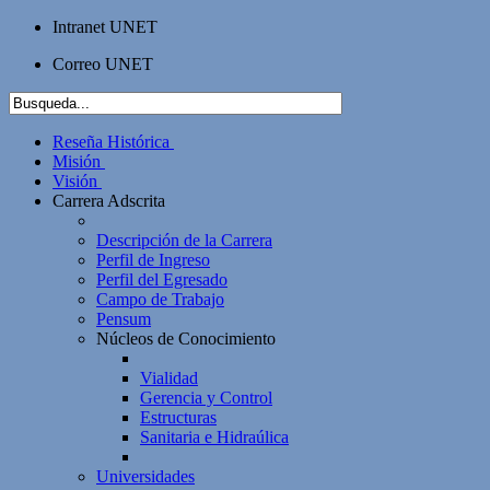
Intranet UNET
Correo UNET
Reseña Histórica
Misión
Visión
Carrera Adscrita
Descripción de la Carrera
Perfil de Ingreso
Perfil del Egresado
Campo de Trabajo
Pensum
Núcleos de Conocimiento
Vialidad
Gerencia y Control
Estructuras
Sanitaria e Hidraúlica
Universidades